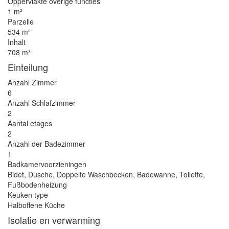
Oppervlakte overige functies
1 m²
Parzelle
534 m²
Inhalt
708 m³
Einteilung
Anzahl Zimmer
6
Anzahl Schlafzimmer
2
Aantal etages
2
Anzahl der Badezimmer
1
Badkamervoorzieningen
Bidet, Dusche, Doppelte Waschbecken, Badewanne, Toilette,
Fußbodenheizung
Keuken type
Halboffene Küche
Isolatie en verwarming