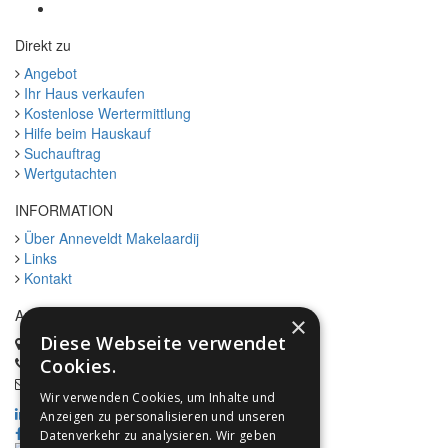
Direkt zu
Angebot
Ihr Haus verkaufen
Kostenlose Wertermittlung
Hilfe beim Hauskauf
Suchauftrag
Wertgutachten
INFORMATION
Über Anneveldt Makelaardij
Links
Kontakt
Anneveldt makelaardij
×
Diese Webseite verwendet
Adresse:
Windeveld 2, 7006VA Doetinchem
Telefon:
0031 314 653338
Cookies.
E-Mail:
info@anneveldtmakelaardij.nl
Wir verwenden Cookies, um Inhalte und
Anzeigen zu personalisieren und unseren
Datenverkehr zu analysieren. Wir geben