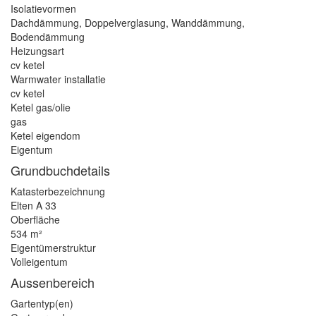
Isolatievormen
Dachdämmung, Doppelverglasung, Wanddämmung,
Bodendämmung
Heizungsart
cv ketel
Warmwater installatie
cv ketel
Ketel gas/olie
gas
Ketel eigendom
Eigentum
Grundbuchdetails
Katasterbezeichnung
Elten A 33
Oberfläche
534 m²
Eigentümerstruktur
Volleigentum
Aussenbereich
Gartentyp(en)