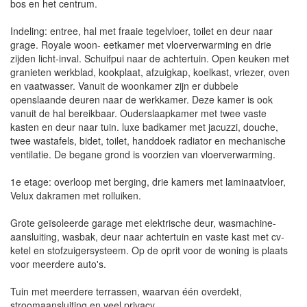
bos en het centrum.
Indeling: entree, hal met fraaie tegelvloer, toilet en deur naar
grage. Royale woon- eetkamer met vloerverwarming en drie
zijden licht-inval. Schuifpui naar de achtertuin. Open keuken met
granieten werkblad, kookplaat, afzuigkap, koelkast, vriezer, oven
en vaatwasser. Vanuit de woonkamer zijn er dubbele
openslaande deuren naar de werkkamer. Deze kamer is ook
vanuit de hal bereikbaar. Ouderslaapkamer met twee vaste
kasten en deur naar tuin. luxe badkamer met jacuzzi, douche,
twee wastafels, bidet, toilet, handdoek radiator en mechanische
ventilatie. De begane grond is voorzien van vloerverwarming.
1e etage: overloop met berging, drie kamers met laminaatvloer,
Velux dakramen met rolluiken.
Grote geïsoleerde garage met elektrische deur, wasmachine-
aansluiting, wasbak, deur naar achtertuin en vaste kast met cv-
ketel en stofzuigersysteem. Op de oprit voor de woning is plaats
voor meerdere auto's.
Tuin met meerdere terrassen, waarvan één overdekt,
stroomaansluiting en veel privacy.